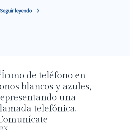
Seguir leyendo
Segu
Comunícate
PBX