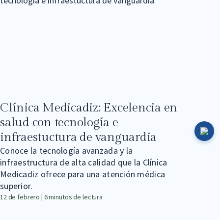
Clínica Medicadiz: Excelencia en
Cir
salud con tecnología e
per
infraestuctura de vanguardia
En l
inte
Conoce la tecnología avanzada y la
dise
infraestructura de alta calidad que la Clínica
bien
Medicadiz ofrece para una atención médica
12 de 
superior.
12 de febrero | 6 minutos de lectura