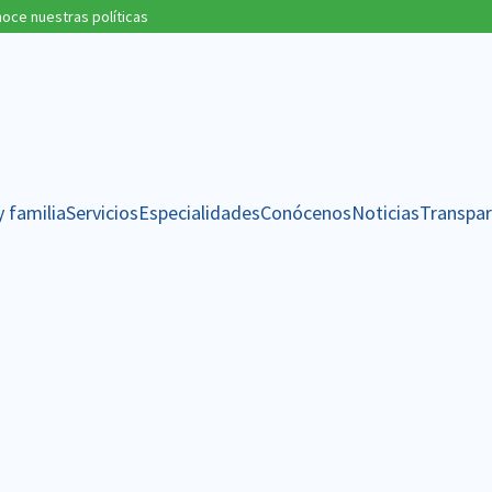
oce nuestras políticas
y familia
Servicios
Especialidades
Conócenos
Noticias
Transpar